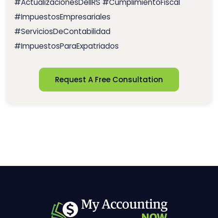
#ActualizacionesDelIRS #CumplimientoFiscal
#ImpuestosEmpresariales
#ServiciosDeContabilidad
#ImpuestosParaExpatriados
Request A Free Consultation